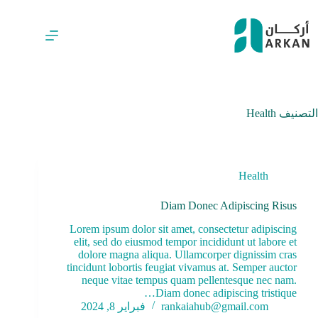
لتجاوز
لى
لمحتوى
التصنيف
Health
Health
Diam Donec Adipiscing Risus
Lorem ipsum dolor sit amet, consectetur adipiscing
elit, sed do eiusmod tempor incididunt ut labore et
dolore magna aliqua. Ullamcorper dignissim cras
tincidunt lobortis feugiat vivamus at. Semper auctor
neque vitae tempus quam pellentesque nec nam.
Diam donec adipiscing tristique…
rankaiahub@gmail.com
فبراير 8, 2024