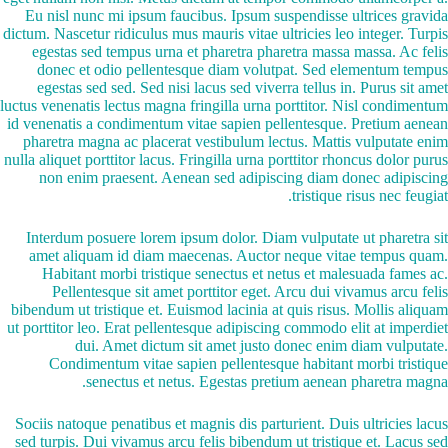
Eu nisl nunc mi ipsum faucibus. Ipsum suspendisse ultrices gravida
dictum. Nascetur ridiculus mus mauris vitae ultricies leo integer. Turpis
egestas sed tempus urna et pharetra pharetra massa massa. Ac felis
donec et odio pellentesque diam volutpat. Sed elementum tempus
egestas sed sed. Sed nisi lacus sed viverra tellus in. Purus sit amet
luctus venenatis lectus magna fringilla urna porttitor. Nisl condimentum
id venenatis a condimentum vitae sapien pellentesque. Pretium aenean
pharetra magna ac placerat vestibulum lectus. Mattis vulputate enim
nulla aliquet porttitor lacus. Fringilla urna porttitor rhoncus dolor purus
non enim praesent. Aenean sed adipiscing diam donec adipiscing
tristique risus nec feugiat.
Interdum posuere lorem ipsum dolor. Diam vulputate ut pharetra sit
amet aliquam id diam maecenas. Auctor neque vitae tempus quam.
Habitant morbi tristique senectus et netus et malesuada fames ac.
Pellentesque sit amet porttitor eget. Arcu dui vivamus arcu felis
bibendum ut tristique et. Euismod lacinia at quis risus. Mollis aliquam
ut porttitor leo. Erat pellentesque adipiscing commodo elit at imperdiet
dui. Amet dictum sit amet justo donec enim diam vulputate.
Condimentum vitae sapien pellentesque habitant morbi tristique
senectus et netus. Egestas pretium aenean pharetra magna.
Sociis natoque penatibus et magnis dis parturient. Duis ultricies lacus
sed turpis. Dui vivamus arcu felis bibendum ut tristique et. Lacus sed