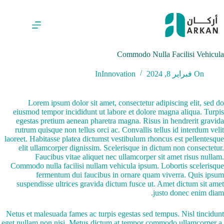
لتجاوز
لى
لمحتوى
Commodo Nulla Facilisi Vehicula
On
فبراير 8, 2024
Innovation
In
Lorem ipsum dolor sit amet, consectetur adipiscing elit, sed do
eiusmod tempor incididunt ut labore et dolore magna aliqua. Turpis
egestas pretium aenean pharetra magna. Risus in hendrerit gravida
rutrum quisque non tellus orci ac. Convallis tellus id interdum velit
laoreet. Habitasse platea dictumst vestibulum rhoncus est pellentesque
elit ullamcorper dignissim. Scelerisque in dictum non consectetur.
Faucibus vitae aliquet nec ullamcorper sit amet risus nullam.
Commodo nulla facilisi nullam vehicula ipsum. Lobortis scelerisque
fermentum dui faucibus in ornare quam viverra. Quis ipsum
suspendisse ultrices gravida dictum fusce ut. Amet dictum sit amet
justo donec enim diam.
Netus et malesuada fames ac turpis egestas sed tempus. Nisl tincidunt
eget nullam non nisi. Metus dictum at tempor commodo ullamcorper a.