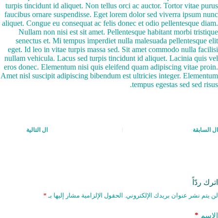
turpis tincidunt id aliquet. Non tellus orci ac auctor. Tortor vitae purus
faucibus ornare suspendisse. Eget lorem dolor sed viverra ipsum nunc
aliquet. Congue eu consequat ac felis donec et odio pellentesque diam.
Nullam non nisi est sit amet. Pellentesque habitant morbi tristique
senectus et. Mi tempus imperdiet nulla malesuada pellentesque elit
eget. Id leo in vitae turpis massa sed. Sit amet commodo nulla facilisi
nullam vehicula. Lacus sed turpis tincidunt id aliquet. Lacinia quis vel
eros donec. Elementum nisi quis eleifend quam adipiscing vitae proin.
Amet nisl suscipit adipiscing bibendum est ultricies integer. Elementum
tempus egestas sed sed risus.
ال
السابقة
ال
التالية
اترك ردّاً
لن يتم نشر عنوان بريدك الإلكتروني.
الحقول الإلزامية مشار إليها بـ
*
*
الاسم