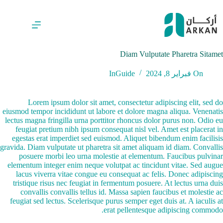
لتجاوز
لى
لمحتوى
Diam Vulputate Pharetra Sitamet
On
فبراير 8, 2024
Guide
In
Lorem ipsum dolor sit amet, consectetur adipiscing elit, sed do
eiusmod tempor incididunt ut labore et dolore magna aliqua. Venenatis
lectus magna fringilla urna porttitor rhoncus dolor purus non. Odio eu
feugiat pretium nibh ipsum consequat nisl vel. Amet est placerat in
egestas erat imperdiet sed euismod. Aliquet bibendum enim facilisis
gravida. Diam vulputate ut pharetra sit amet aliquam id diam. Convallis
posuere morbi leo urna molestie at elementum. Faucibus pulvinar
elementum integer enim neque volutpat ac tincidunt vitae. Sed augue
lacus viverra vitae congue eu consequat ac felis. Donec adipiscing
tristique risus nec feugiat in fermentum posuere. At lectus urna duis
convallis convallis tellus id. Massa sapien faucibus et molestie ac
feugiat sed lectus. Scelerisque purus semper eget duis at. A iaculis at
erat pellentesque adipiscing commodo.