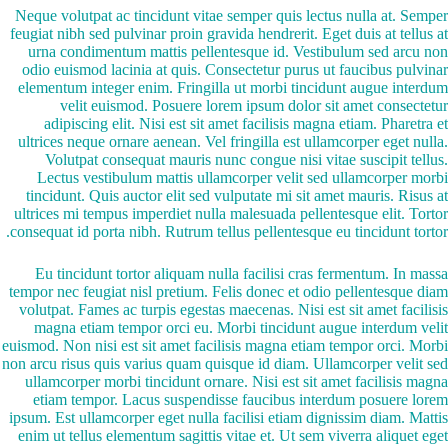
Neque volutpat ac tincidunt vitae semper quis lectus nulla at. Semper
feugiat nibh sed pulvinar proin gravida hendrerit. Eget duis at tellus at
urna condimentum mattis pellentesque id. Vestibulum sed arcu non
odio euismod lacinia at quis. Consectetur purus ut faucibus pulvinar
elementum integer enim. Fringilla ut morbi tincidunt augue interdum
velit euismod. Posuere lorem ipsum dolor sit amet consectetur
adipiscing elit. Nisi est sit amet facilisis magna etiam. Pharetra et
ultrices neque ornare aenean. Vel fringilla est ullamcorper eget nulla.
Volutpat consequat mauris nunc congue nisi vitae suscipit tellus.
Lectus vestibulum mattis ullamcorper velit sed ullamcorper morbi
tincidunt. Quis auctor elit sed vulputate mi sit amet mauris. Risus at
ultrices mi tempus imperdiet nulla malesuada pellentesque elit. Tortor
consequat id porta nibh. Rutrum tellus pellentesque eu tincidunt tortor.
Eu tincidunt tortor aliquam nulla facilisi cras fermentum. In massa
tempor nec feugiat nisl pretium. Felis donec et odio pellentesque diam
volutpat. Fames ac turpis egestas maecenas. Nisi est sit amet facilisis
magna etiam tempor orci eu. Morbi tincidunt augue interdum velit
euismod. Non nisi est sit amet facilisis magna etiam tempor orci. Morbi
non arcu risus quis varius quam quisque id diam. Ullamcorper velit sed
ullamcorper morbi tincidunt ornare. Nisi est sit amet facilisis magna
etiam tempor. Lacus suspendisse faucibus interdum posuere lorem
ipsum. Est ullamcorper eget nulla facilisi etiam dignissim diam. Mattis
enim ut tellus elementum sagittis vitae et. Ut sem viverra aliquet eget