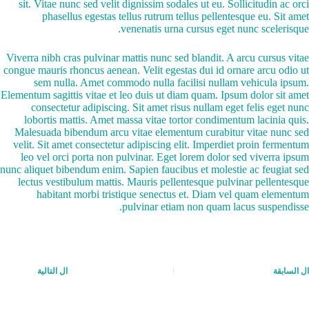
sit. Vitae nunc sed velit dignissim sodales ut eu. Sollicitudin ac orci
phasellus egestas tellus rutrum tellus pellentesque eu. Sit amet
venenatis urna cursus eget nunc scelerisque.
Viverra nibh cras pulvinar mattis nunc sed blandit. A arcu cursus vitae
congue mauris rhoncus aenean. Velit egestas dui id ornare arcu odio ut
sem nulla. Amet commodo nulla facilisi nullam vehicula ipsum.
Elementum sagittis vitae et leo duis ut diam quam. Ipsum dolor sit amet
consectetur adipiscing. Sit amet risus nullam eget felis eget nunc
lobortis mattis. Amet massa vitae tortor condimentum lacinia quis.
Malesuada bibendum arcu vitae elementum curabitur vitae nunc sed
velit. Sit amet consectetur adipiscing elit. Imperdiet proin fermentum
leo vel orci porta non pulvinar. Eget lorem dolor sed viverra ipsum
nunc aliquet bibendum enim. Sapien faucibus et molestie ac feugiat sed
lectus vestibulum mattis. Mauris pellentesque pulvinar pellentesque
habitant morbi tristique senectus et. Diam vel quam elementum
pulvinar etiam non quam lacus suspendisse.
ال
السابقة
ال
التالية